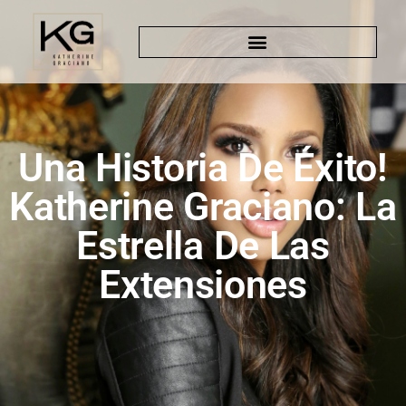
Una Historia De Éxito!
Katherine Graciano: La
Estrella De Las
Extensiones